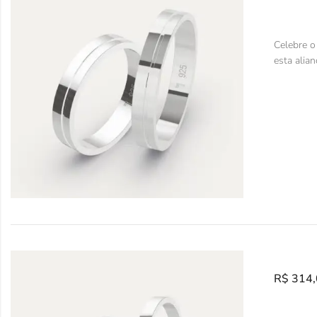
Celebre o
esta alian
R$
314,