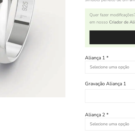
Quer fazer modificações?
em nosso
Criador de Al
Aliança 1
*
Gravação Aliança 1
Aliança 2
*