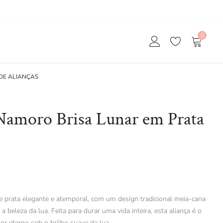
0
DE ALIANÇAS
 Namoro Brisa Lunar em Prata
e prata elegante e atemporal, com um design tradicional meia-cana
a beleza da lua. Feita para durar uma vida inteira, esta aliança é o
or eterno sob o brilho suave da lua