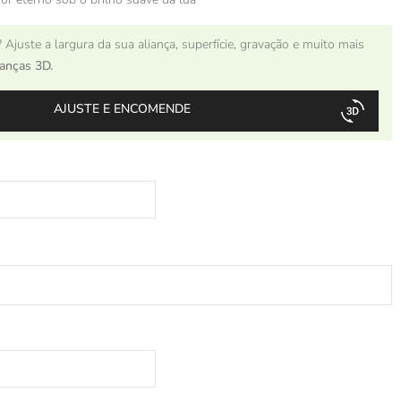
 Ajuste a largura da sua aliança, superfície, gravação e muito mais
ianças 3D.
AJUSTE E ENCOMENDE