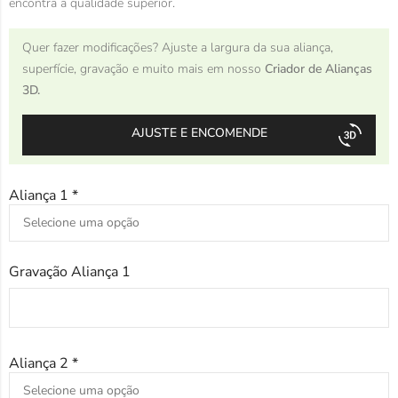
encontra a qualidade superior.
Quer fazer modificações? Ajuste a largura da sua aliança,
superfície, gravação e muito mais em nosso
Criador de Alianças
3D.
AJUSTE E ENCOMENDE
Aliança 1
*
Gravação Aliança 1
Aliança 2
*