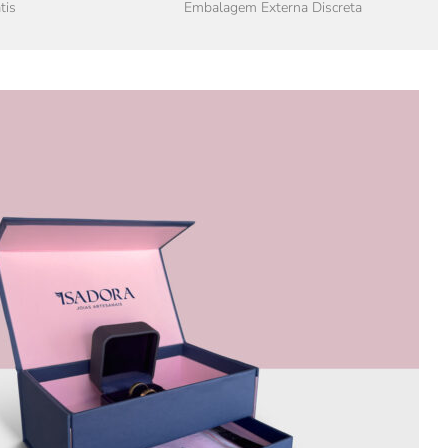
tis
Embalagem Externa Discreta