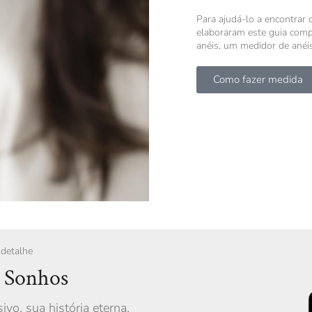
Para ajudá-lo a encontrar
elaboraram este guia comp
anéis, um medidor de anéi
Como fazer medida
 detalhe
s Sonhos
vo, sua história eterna.