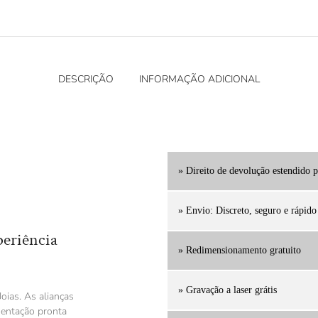
DESCRIÇÃO
INFORMAÇÃO ADICIONAL
» Direito de devolução estendido p
» Envio: Discreto, seguro e rápido
periência
» Redimensionamento gratuito
» Gravação a laser grátis
oias. As alianças
sentação pronta