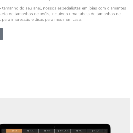
 o tamanho do seu anel, nossos especialistas em joias com diamantes
leto de tamanhos de anéis, incluindo uma tabela de tamanhos de
s para impressão e dicas para medir em casa.