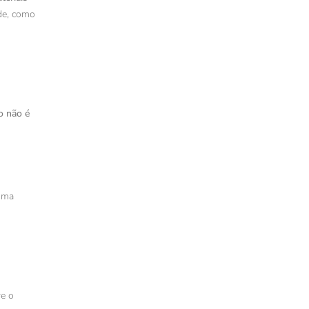
ade, como
o não é
 uma
e o