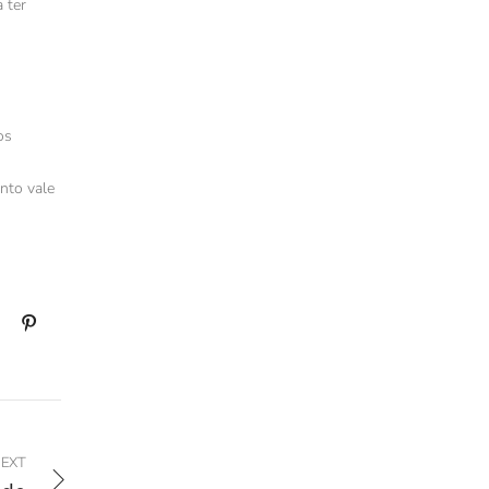
 ter
os
nto vale
EXT