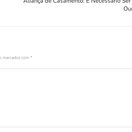
Aliança de Casamento: É Necessário Ser
Ou
ão marcados com
*