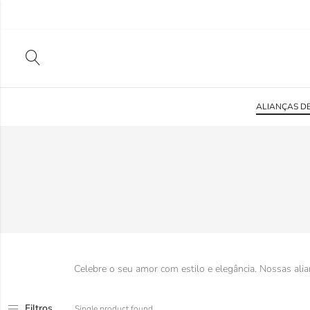
ALIANÇAS D
Celebre o seu amor com estilo e elegância. Nossas a
Filtros
Single product found