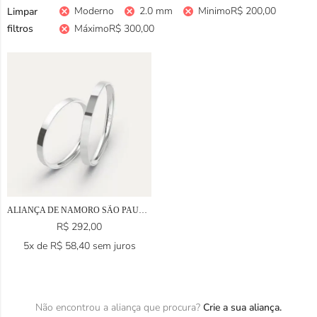
Moderno
2.0 mm
Minimo
R$
200,00
Limpar
filtros
Máximo
R$
300,00
ALIANÇA DE NAMORO SÃO PAULO EM PRATA 925
R$
292,00
5x de
R$
58,40
sem juros
Não encontrou a aliança que procura?
Crie a sua aliança.