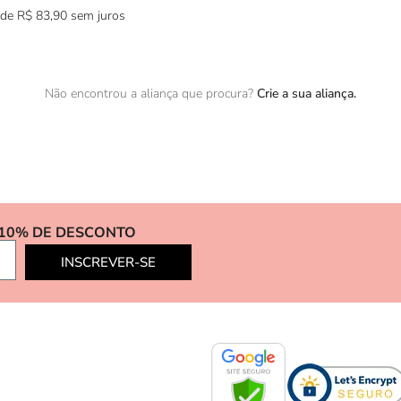
 de
R$
83,90
sem juros
Não encontrou a aliança que procura?
Crie a sua aliança.
 10% DE DESCONTO
INSCREVER-SE