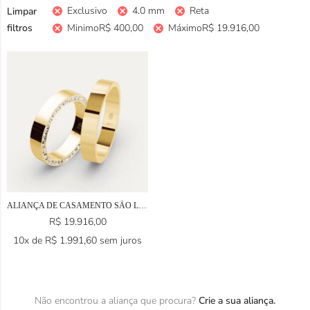
Exclusivo
4.0 mm
Reta
Limpar
filtros
Minimo
R$
400,00
Máximo
R$
19.916,00
ALIANÇA DE CASAMENTO SÃO LUÍS EM OURO 18K
R$
19.916,00
10x de
R$
1.991,60
sem juros
Não encontrou a aliança que procura?
Crie a sua aliança.